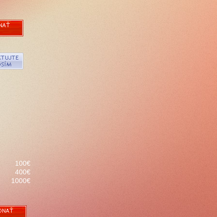
100€
400€
1000€