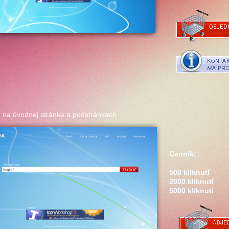
na úvodnej stránke a podstránkach
Cenník:
500 kliknutí
2000 kliknutí
5000 kliknutí