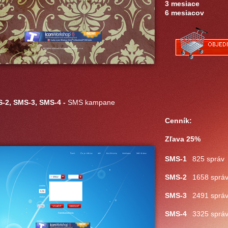
3 mesiace
6 mesiacov
-2, SMS-3, SMS-4 -
SMS kampane
Cenník:
Zľava 25%
SMS-1
825 správ
SMS-2
1658 sprá
SMS-3
2491 sprá
SMS-4
3325 sprá