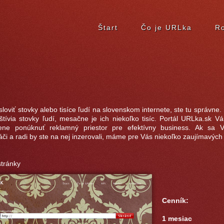
Štart
Čo je URLka
Ro
sloviť stovky alebo tisíce ľudí na slovenskom internete, ste tu správne
štívia stovky ľudí, mesačne je ich niekoľko tisíc. Portál URLka.sk 
cene ponúknuť reklamný priestor pre efektívny business. Ak sa 
či a radi by ste na nej inzerovali, máme pre Vás niekoľko zaujímavých
tránky
Cenník:
1 mesiac