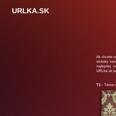
URLKA.SK
Ak chcete o
stránky nav
najlepšej 
URLka.sk pá
T1 -
Téma s