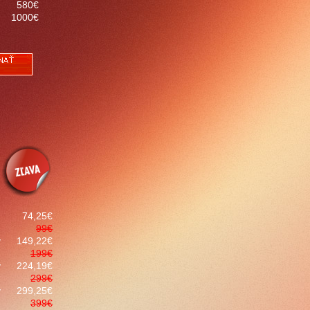
580€
1000€
74,25€
99€
v
149,22€
199€
v
224,19€
299€
v
299,25€
399€