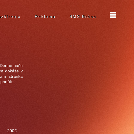
zšírenia
Reklama
SMS Brána
. Denne naše
Vám dokáže v
Vam stránka
 ponúk:
200€